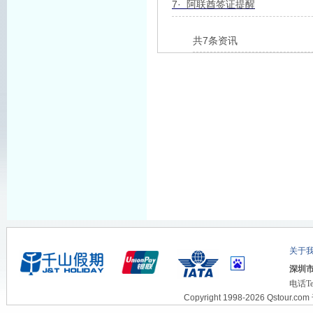
7· 阿联酋签证提醒
共7条资讯
关于
深圳
电话Te
Copyright 1998-2026 Qstour.com