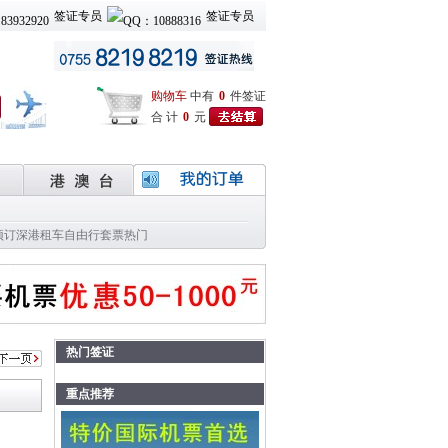
签证专员
签证专员
购物车
中有
0
件签证
合 计
0
元
预订
深港租车
自由行套票
热门
热门签证
重点推荐