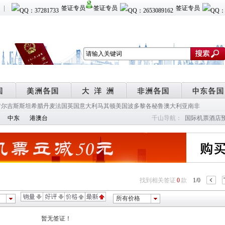
签证专员
签证专员
签证专员
吉尔吉斯斯坦
希腊
丹麦
法国
英国
意大利
马其顿
美国
波多黎各
秘鲁
澳大利亚
南非
中东
港澳台
千山导航：
国际机票
酒店
找到相关签证
0
款
1/0
所有价格
暂无签证！