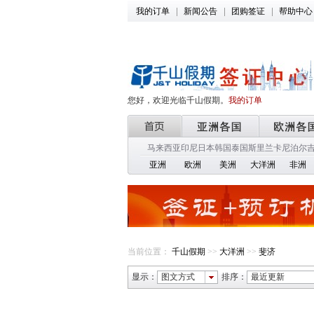
我的订单
新闻公告
团购签证
帮助中心
您好，欢迎光临千山假期。
我的订单
马来西亚
印尼
日本
韩国
泰国
斯里兰卡
尼泊尔
亚洲
欧洲
美洲
大洋洲
非洲
当前位置：
千山假期
>>
大洋洲
>>
斐济
显示：
图文方式
排序：
最近更新